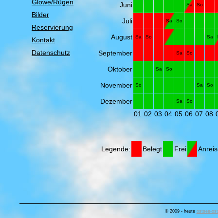
Glowe/Rügen
Juni
Sa
So
Bilder
Juli
Sa
So
Reservierung
August
Sa
So
Sa
Kontakt
Datenschutz
September
Sa
So
Oktober
Sa
So
November
So
Sa
So
Dezember
Sa
So
01
02
03
04
05
06
07
08
Legende:
Belegt
Frei
Anreis
© 2009 - heute
ostsee-ost