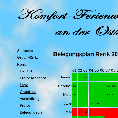
Startseite
Belegungsplan Rerik 2
Graal-Müritz
Rerik
01
02
03
04
05
06
07
08
Der Ort
Januar
Sa
So
Freizeitangebot
Lage
Februar
So
Sa
So
Grundriss
März
So
Sa
So
Ausstattung
April
Sa
So
Preise
Mai
Belegungsplan
Sa
So