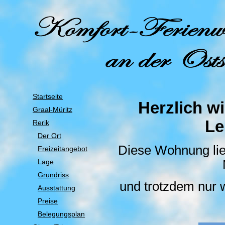
Startseite
Herzlich w
Graal-Müritz
Le
Rerik
Der Ort
Diese Wohnung lieg
Freizeitangebot
Lage
Grundriss
und trotzdem nur 
Ausstattung
Preise
Belegungsplan