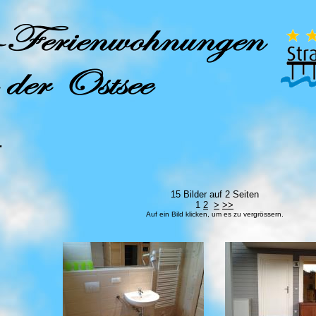
r
15 Bilder auf 2 Seiten
1
2
>
>>
Auf ein Bild klicken, um es zu vergrössern.